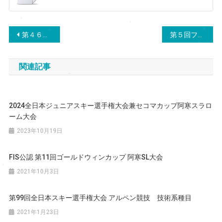
投
第４６回北海道スポーツ少年団スピードスケート競技大会
第５回フィッシャーカップ阿寒スラローム大会
稿
関連記事
ナ
ビ
2024全日本ジュニアスキー選手権大会兼セコマカップ阿寒スラロ
ゲ
ーム大会
ー
2023年10月19日
シ
FIS公認 第11回ゴールドウィンカップ 阿寒SL大会
ョ
2021年10月3日
ン
第99回全日本スキー選手権大会 アルペン競技 技術系種目
2021年1月23日