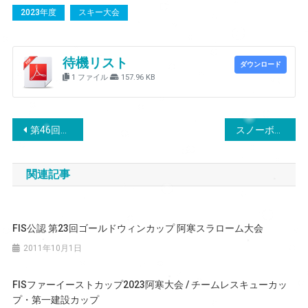
2023年度
スキー大会
待機リスト
ダウンロード
1 ファイル
157.96 KB
投
第46回北海道スポーツ少年団スピードスケート競技大会の男女エントリーリストをアップいたしました。
スノーボード競技大会（３大会）
稿
関連記事
ナ
ビ
FIS公認 第23回ゴールドウィンカップ 阿寒スラローム大会
ゲ
2011年10月1日
ー
FISファーイーストカップ2023阿寒大会 / チームレスキューカッ
シ
プ・第一建設カップ