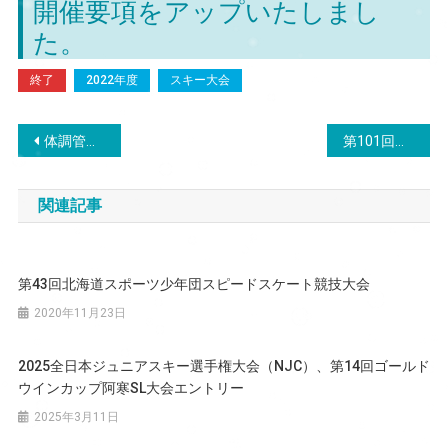
開催要項をアップいたしまし
た。
終了
2022年度
スキー大会
投
体調管理チェックシート（スキー用）
第101回全日本スキー選手権大会 アルペン競技 技術系種目の開催要項をアップいたしました
稿
関連記事
ナ
ビ
第43回北海道スポーツ少年団スピードスケート競技大会
ゲ
2020年11月23日
ー
2025全日本ジュニアスキー選手権大会（NJC）、第14回ゴールド
シ
ウインカップ阿寒SL大会エントリー
ョ
2025年3月11日