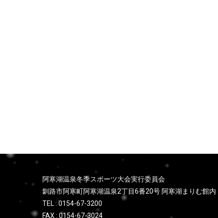
ョ
ン
阿寒湖温泉冬季スポーツ大会実行委員会
釧路市阿寒町阿寒湖温泉2丁目6番20号 阿寒湖まりむ館内
TEL : 0154-67-3200
FAX : 0154-67-3024