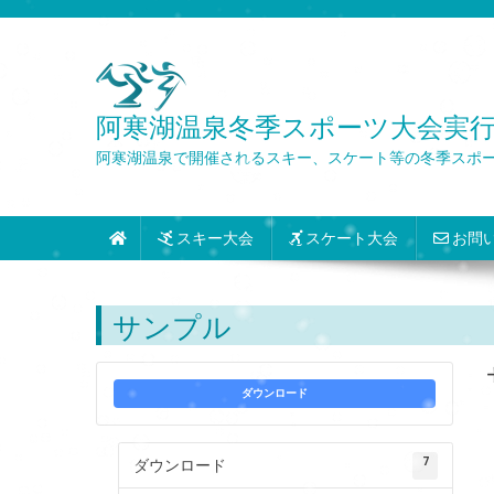
Skip
to
content
阿寒湖温泉冬季スポーツ大会実行委員会 Wint
阿寒湖温泉で開催されるスキー、スケート等の冬季スポ
スキー大会
スケート大会
お問
サンプル
ダウンロード
7
ダウンロード