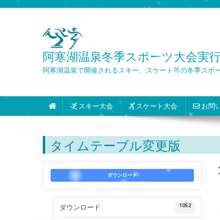
Skip
to
content
阿寒湖温泉冬季スポーツ大会実行委員会 Wint
阿寒湖温泉で開催されるスキー、スケート等の冬季スポ
スキー大会
スケート大会
お問
タイムテーブル変更版
ダウンロード
1052
ダウンロード