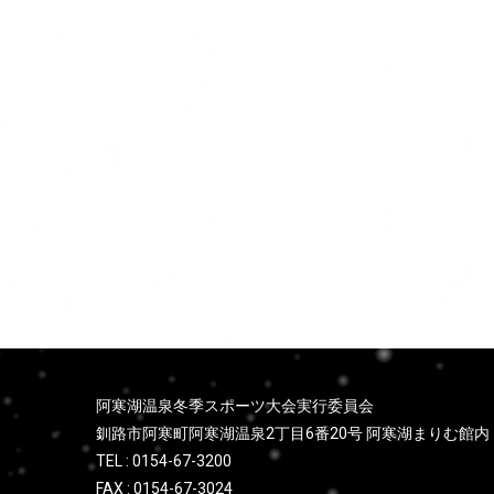
ョ
ン
阿寒湖温泉冬季スポーツ大会実行委員会
釧路市阿寒町阿寒湖温泉2丁目6番20号 阿寒湖まりむ館内
TEL : 0154-67-3200
FAX : 0154-67-3024