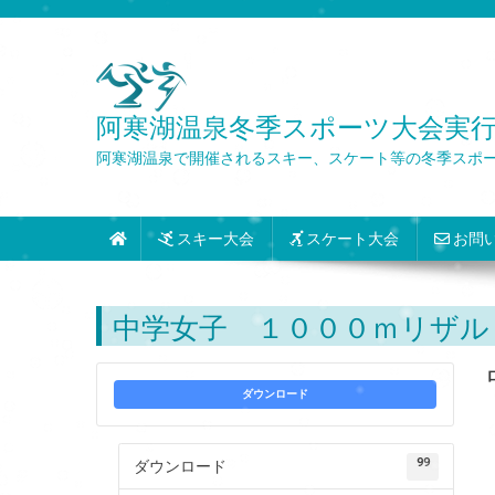
Skip
to
content
阿寒湖温泉冬季スポーツ大会実行委員会 Wint
阿寒湖温泉で開催されるスキー、スケート等の冬季スポ
スキー大会
スケート大会
お問
中学女子 １０００ｍリザル
ダウンロード
99
ダウンロード