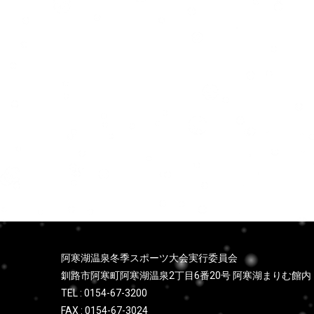
ョ
ン
阿寒湖温泉冬季スポーツ大会実行委員会
釧路市阿寒町阿寒湖温泉2丁目6番20号 阿寒湖まりむ館内
TEL : 0154-67-3200
FAX : 0154-67-3024