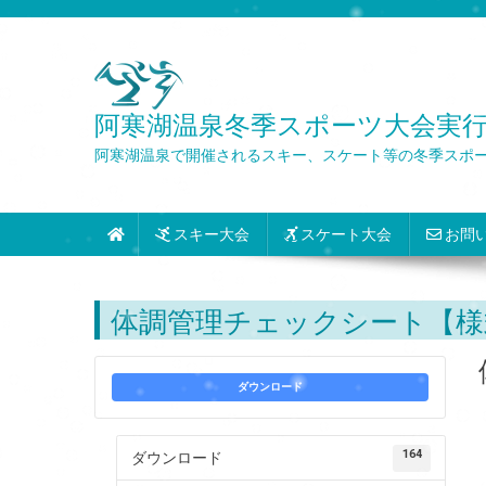
Skip
to
content
阿寒湖温泉冬季スポーツ大会実行委員会 Wint
阿寒湖温泉で開催されるスキー、スケート等の冬季スポ
スキー大会
スケート大会
お問
体調管理チェックシート【様
ダウンロード
164
ダウンロード