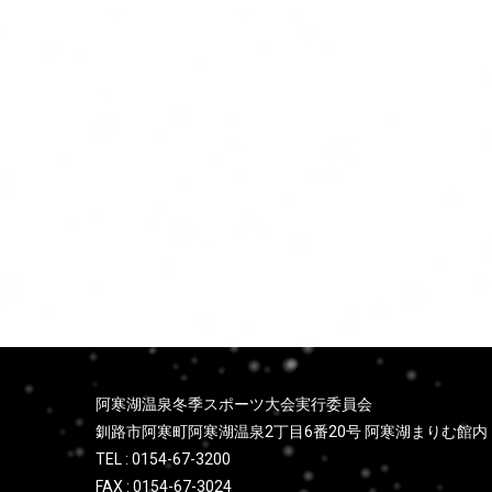
ョ
ン
阿寒湖温泉冬季スポーツ大会実行委員会
釧路市阿寒町阿寒湖温泉2丁目6番20号 阿寒湖まりむ館内
TEL : 0154-67-3200
FAX : 0154-67-3024