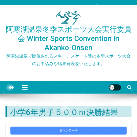
Skip
to
content
阿寒湖温泉冬季スポーツ大会実行委員
会 Winter Sports Convention in
Akanko-Onsen
阿寒湖温泉で開催されるスキー、スケート等の冬季スポーツ大会
のお申込みや結果発表をいたします。
小学6年男子５００ｍ決勝結果
ダウンロード