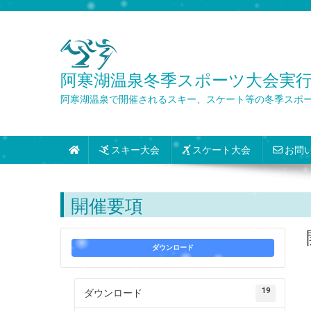
Skip
to
content
阿寒湖温泉冬季スポーツ大会実行委員会 Wint
阿寒湖温泉で開催されるスキー、スケート等の冬季スポ
スキー大会
スケート大会
お問
開催要項
ダウンロード
19
ダウンロード