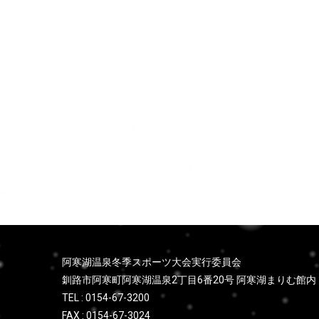
ョ
ン
阿寒湖温泉冬季スポーツ大会実行委員会
釧路市阿寒町阿寒湖温泉2丁目6番20号 阿寒湖まりむ館内
TEL : 0154-67-3200
FAX : 0154-67-3024