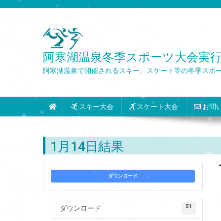
Skip
to
content
阿寒湖温泉冬季スポーツ大会実行委員会 Wint
阿寒湖温泉で開催されるスキー、スケート等の冬季スポ
スキー大会
スケート大会
お問
1月14日結果
ダウンロード
51
ダウンロード