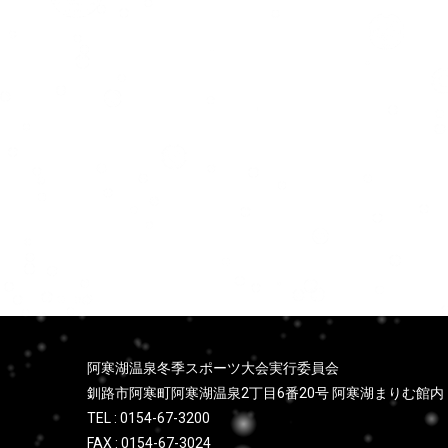
ョ
ン
阿寒湖温泉冬季スポーツ大会実行委員会
釧路市阿寒町阿寒湖温泉2丁目6番20号 阿寒湖まりむ館内
TEL : 0154-67-3200
FAX : 0154-67-3024