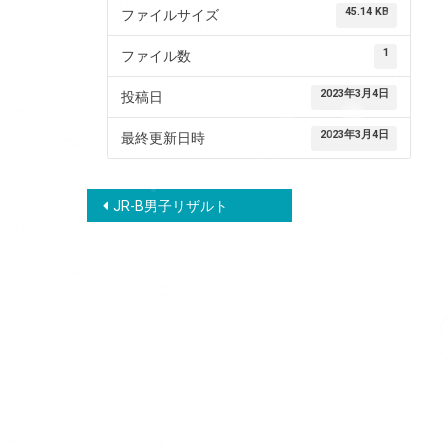
45.14 KB
ファイルサイズ
1
ファイル数
2023年3月4日
投稿日
2023年3月4日
最終更新日時
投
JR-B男子リザルト
稿
ナ
ビ
ゲ
ー
シ