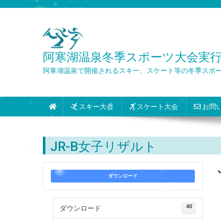
Skip
to
content
阿寒湖温泉冬季スポーツ大会実行委員会 Wint
阿寒湖温泉で開催されるスキー、スケート等の冬季スポ
スキー大会
スケート大会
お問
JR-B女子リザルト
ダウンロード
40
ダウンロード