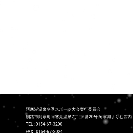
ョ
ン
阿寒湖温泉冬季スポーツ大会実行委員会
釧路市阿寒町阿寒湖温泉2丁目6番20号 阿寒湖まりむ館内
TEL : 0154-67-3200
FAX : 0154-67-3024