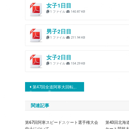
女子1日目
1 ファイル
140.87 KB
男子2日目
1 ファイル
211.94 KB
女子2日目
1 ファイル
154.29 KB
投
第47回全道阿寒大回転 兼 ナスターレース公認大会
稿
関連記事
ナ
ビ
第67回阿寒スピードスケート選手権大会
第43回北海
中止について
ケート競技