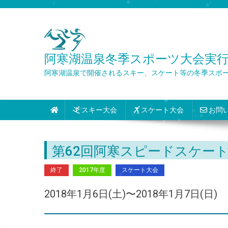
Skip
to
content
阿寒湖温泉冬季スポーツ大会実行委員会 Wint
阿寒湖温泉で開催されるスキー、スケート等の冬季スポ
スキー大会
スケート大会
お問
第62回阿寒スピードスケー
終了
2017年度
スケート大会
2018年1月6日(土)〜2018年1月7日(日)