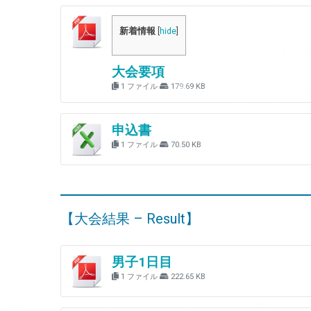
新着情報
[
hide
]
大会要項
1 ファイル
179.69 KB
申込書
1 ファイル
70.50 KB
【大会結果 – Result】
男子1日目
1 ファイル
222.65 KB